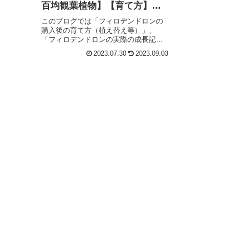
百均観葉植物】【育て方】
【植え替え】
このブログでは「フィロデンドロンの
購入後の育て方（植え替え等）」、
「フィロデンドロンの実際の成長記
録」、「百均（ダイソー）で観葉植物
2023.07.30
2023.09.03
の購入を考えている方」の参考になる
記事を書いていく。是非、見ていって
ほしい。