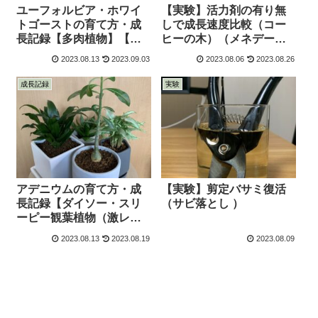
ユーフォルビア・ホワイ
【実験】活力剤の有り無
トゴーストの育て方・成
しで成長速度比較（コー
長記録【多肉植物】【白
ヒーの木）（メネデー
い幽霊】
ル）
2023.08.13
2023.09.03
2023.08.06
2023.08.26
成長記録
実験
アデニウムの育て方・成
【実験】剪定バサミ復活
長記録【ダイソー・スリ
（サビ落とし ）
ーピー観葉植物（激レ
ア）】【塊根植物】
2023.08.13
2023.08.19
2023.08.09