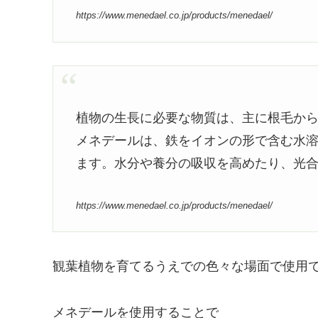
https://www.menedael.co.jp/products/menedael/
植物の生長に必要な物質は、主に根毛か
メネデールは、鉄をイオンの形で含む水
ます。水分や養分の吸収を高めたり、光
https://www.menedael.co.jp/products/menedael/
観葉植物を育てるうえでの色々な場面で使用
メネデールを使用することで